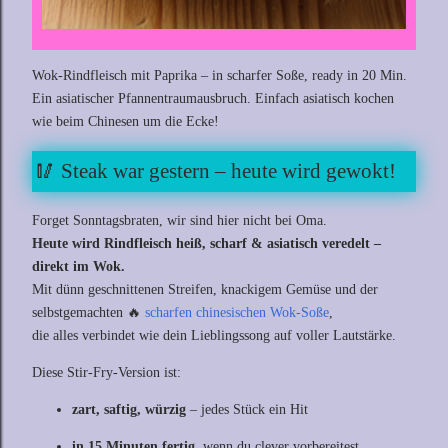
Wok-Rindfleisch mit Paprika – in scharfer Soße, ready in 20 Min.
Ein asiatischer Pfannentraumausbruch. Einfach asiatisch kochen
wie beim Chinesen um die Ecke!
🥢 Steak war gestern – heute wird gewokt!
Forget Sonntagsbraten, wir sind hier nicht bei Oma.
Heute wird Rindfleisch heiß, scharf & asiatisch veredelt –
direkt im Wok.
Mit dünn geschnittenen Streifen, knackigem Gemüse und der
selbstgemachten 🔥
scharfen chinesischen Wok-Soße
,
die alles verbindet wie dein Lieblingssong auf voller Lautstärke.
Diese Stir-Fry-Version ist:
zart, saftig, würzig
– jedes Stück ein Hit
in 15 Minuten fertig
, wenn du clever vorbereitest