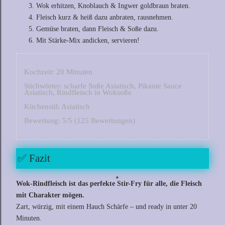
Wok erhitzen, Knoblauch & Ingwer goldbraun braten.
Fleisch kurz & heiß dazu anbraten, rausnehmen.
Gemüse braten, dann Fleisch & Soße dazu.
Mit Stärke-Mix andicken, servieren!
Kochzeit: 2
0 Minuten
Stichwörter: scharfe Soße Asiatisch, Pikante Sauce
Asiatisch, Rindfleisch in Woksoße
Küchenstil:
Asiatisch
Bewertung:
5
/5 (
125
Bewertungen)
✅ Fazit
Wok-Rindfleisch ist das perfekte Stir-Fry für alle, die Fleisch
mit Charakter mögen.
Zart, würzig, mit einem Hauch Schärfe – und ready in unter 20
Minuten.