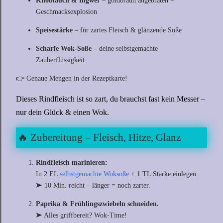
Knoblauch & Ingwer
– goldbraun angebraten =
Geschmacksexplosion
Speisestärke
– für zartes Fleisch & glänzende Soße
Scharfe Wok-Soße
– deine selbstgemachte
Zauberflüssigkeit
👉 Genaue Mengen in der Rezeptkarte!
Dieses Rindfleisch ist so zart, du brauchst fast kein Messer –
nur dein Glück & einen Wok.
🔥 Zubereitung – Fleisch, Hitze, Glanz
Rindfleisch marinieren:
In 2 EL
selbstgemachte Woksoße
+ 1 TL Stärke einlegen.
➤ 10 Min. reicht – länger = noch zarter.
Paprika & Frühlingszwiebeln schneiden.
➤ Alles griffbereit? Wok-Time!