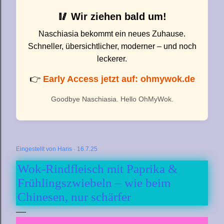
🥢 Wir ziehen bald um!
Naschiasia bekommt ein neues Zuhause.
Schneller, übersichtlicher, moderner – und noch
leckerer.
👉
Early Access jetzt auf: ohmywok.de
Goodbye Naschiasia. Hello OhMyWok.
Eingestellt von
Haris
16.7.25
Wok-Rindfleisch mit Paprika &
Frühlingszwiebeln – wie beim
Chinesen, nur schärfer