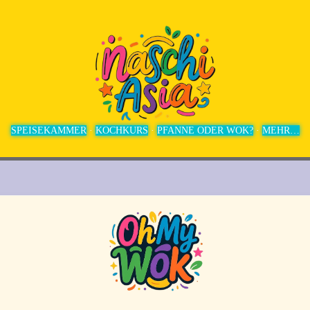
Direkt zum Hauptbereich
SPEISEKAMMER
KOCHKURS
PFANNE ODER WOK?
MEHR…