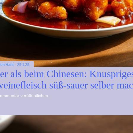
 von
Haris
25.1.25
er als beim Chinesen: Knusprige
einefleisch süß-sauer selber ma
ommentar veröffentlichen