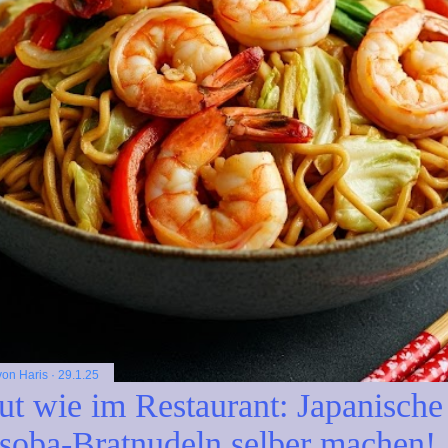
 von
Haris
29.1.25
ut wie im Restaurant: Japanische
soba-Bratnudeln selber machen!