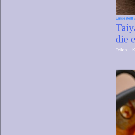
Eingestellt
Taiy
die 
Teilen
K