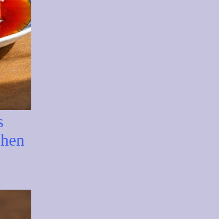
s
chen