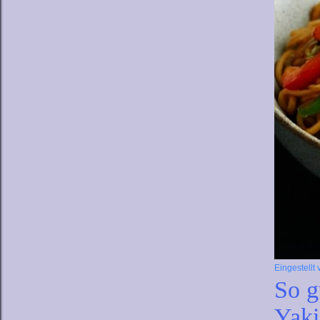
Eingestellt
So g
Yaki