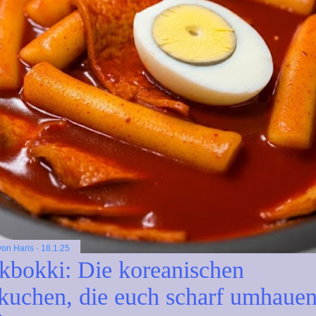
 von
Haris
18.1.25
kbokki: Die koreanischen
kuchen, die euch scharf umhaue