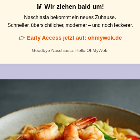
🥢 Wir ziehen bald um!
Naschiasia bekommt ein neues Zuhause.
Schneller, übersichtlicher, moderner – und noch leckerer.
👉
Early Access jetzt auf: ohmywok.de
Goodbye Naschiasia. Hello OhMyWok.