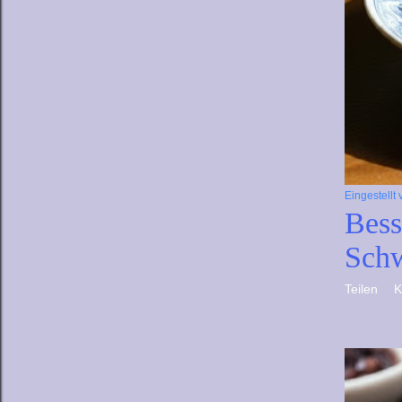
Eingestellt
Bess
Schw
Teilen
K