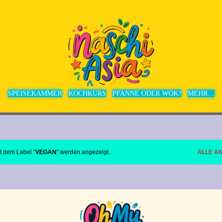
Direkt zum Hauptbereich
SPEISEKAMMER
KOCHKURS
PFANNE ODER WOK?
MEHR…
t dem Label "
VEGAN
" werden angezeigt.
ALLE A