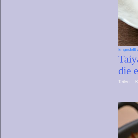
Eingestellt
Taiy
die 
Teilen
K