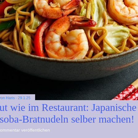
 von
Haris
29.1.25
ut wie im Restaurant: Japanische
soba-Bratnudeln selber machen!
ommentar veröffentlichen