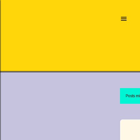
Posts mi
P
o
s
t