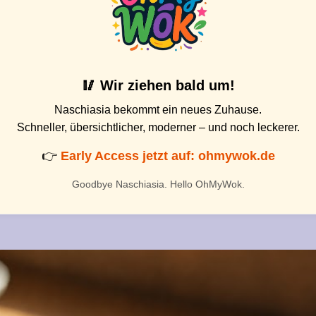
🥢 Wir ziehen bald um!
Naschiasia bekommt ein neues Zuhause.
Schneller, übersichtlicher, moderner – und noch leckerer.
👉
Early Access jetzt auf: ohmywok.de
Goodbye Naschiasia. Hello OhMyWok.