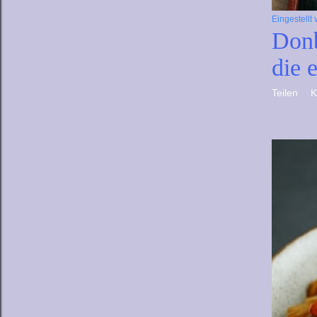
Eingestellt
Donb
die 
Teilen
K