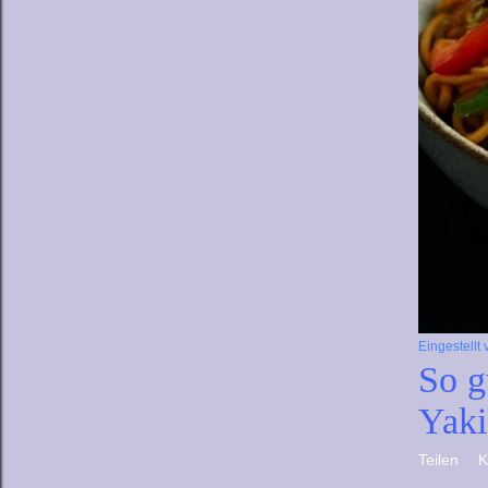
Eingestellt
So g
Yaki
Teilen
K